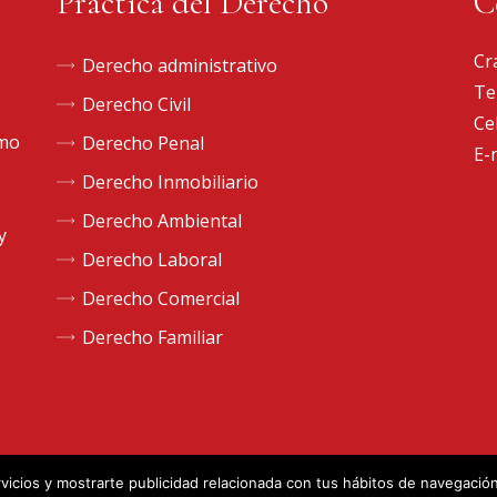
Práctica del Derecho
C
Cr
Derecho administrativo
Te
Derecho Civil
Ce
omo
Derecho Penal
E-
Derecho Inmobiliario
Derecho Ambiental
y
Derecho Laboral
Derecho Comercial
Derecho Familiar
rvicios y mostrarte publicidad relacionada con tus hábitos de navegació