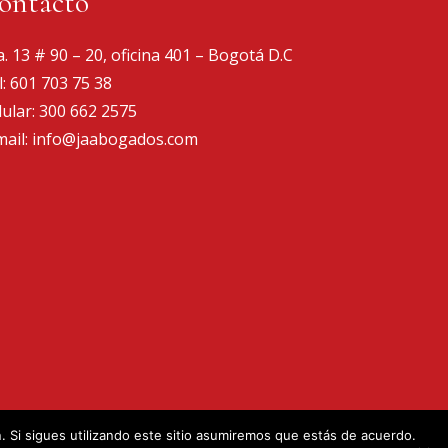
ontacto
a. 13 # 90 – 20, oficina 401 – Bogotá D.C
l:
601 703 75 38
lular:
300 662 2575
mail:
info@jaabogados.com
n. Si sigues utilizando este sitio asumiremos que estás de acuerdo.