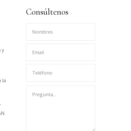
Consúltenos
 y
 la
r
IAN