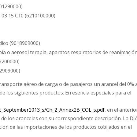
601290000)
6.03 15 C10 (6210100000)
dico (9018909000)
a o aerosol terapia, aparatos respiratorios de reanimación
19200000)
02909000)
ransporte aéreo de carga o de pasajeros un arancel del 0% a
e los siguientes productos. En esencia especiales para el
xt_September2013_s/Ch_2_Annex2B_COL_s.pdf
, en el anterio
o de los aranceles con su correspondiente descripción. La D
ión de las importaciones de los productos cobijados en el