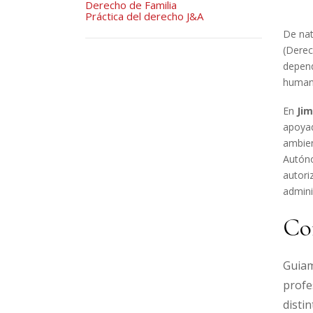
Derecho de Familia
Práctica del derecho J&A
De nat
(Derec
depend
humano
En
Ji
apoyad
ambien
Autóno
autori
admini
Co
Guiam
profe
disti