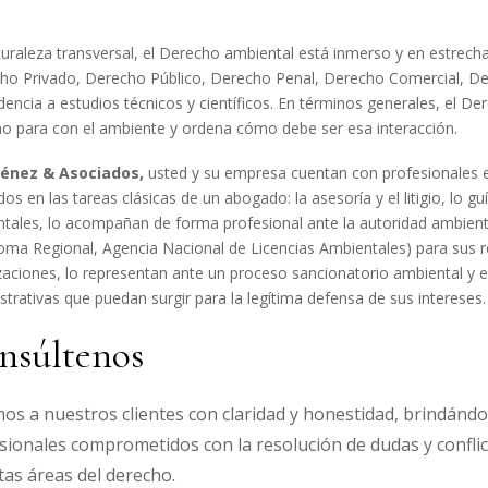
uraleza transversal, el Derecho ambiental está inmerso y en estrec
ho Privado, Derecho Público, Derecho Penal, Derecho Comercial, De
encia a estudios técnicos y científicos. En términos generales, el Der
 para con el ambiente y ordena cómo debe ser esa interacción.
ménez & Asociados,
usted y su empresa cuentan con profesionales 
os en las tareas clásicas de un abogado: la asesoría y el litigio, lo 
tales, lo acompañan de forma profesional ante la autoridad ambienta
ma Regional, Agencia Nacional de Licencias Ambientales) para sus re
zaciones, lo representan ante un proceso sancionatorio ambiental y e
strativas que puedan surgir para la legítima defensa de sus intereses.
nsúltenos
os a nuestros clientes con claridad y honestidad, brindánd
sionales comprometidos con la resolución de dudas y confli
ntas áreas del derecho.