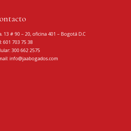
ontacto
a. 13 # 90 – 20, oficina 401 – Bogotá D.C
l:
601 703 75 38
lular:
300 662 2575
mail:
info@jaabogados.com